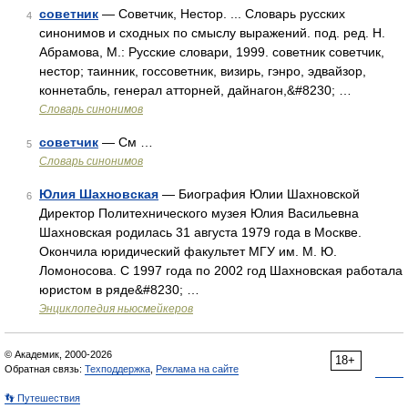
советник
— Советчик, Нестор. ... Словарь русских
4
синонимов и сходных по смыслу выражений. под. ред. Н.
Абрамова, М.: Русские словари, 1999. советник советчик,
нестор; таинник, госсоветник, визирь, гэнро, эдвайзор,
коннетабль, генерал атторней, дайнагон,&#8230; …
Словарь синонимов
советчик
— См …
5
Словарь синонимов
Юлия Шахновская
— Биография Юлии Шахновской
6
Директор Политехнического музея Юлия Васильевна
Шахновская родилась 31 августа 1979 года в Москве.
Окончила юридический факультет МГУ им. М. Ю.
Ломоносова. С 1997 года по 2002 год Шахновская работала
юристом в ряде&#8230; …
Энциклопедия ньюсмейкеров
© Академик, 2000-2026
18+
Обратная связь:
Техподдержка
,
Реклама на сайте
👣 Путешествия